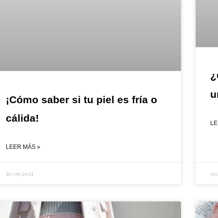
¿
u
¡Cómo saber si tu piel es fría o
cálida!
LE
LEER MÁS »
10/05/2021
30